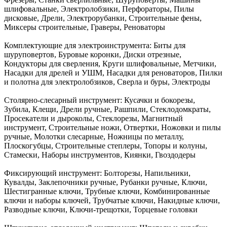
шлифовальные, Электролобзики, Перфораторы, Пилы
дисковые, Дрели, Электрорубанки, Строительные фены,
Миксеры строительные, Граверы, Реноваторы
Комплектующие для электроинструмента:
Биты для
шуруповертов, Буровые коронки, Диски отрезные,
Кондукторы для сверления, Круги шлифовальные, Метчики,
Насадки для дрелей и УШМ, Насадки для реноваторов, Пилки
и полотна для электролобзиков, Сверла и буры, Электроды
Столярно-слесарный инструмент:
Кусачки и бокорезы,
Зубила, Клещи, Дрели ручные, Рашпили, Стеклодомкраты,
Просекатели и дыроколы, Стеклорезы, Магнитный
инструмент, Строительные ножи, Отвертки, Ножовки и пилы
ручные, Молотки слесарные, Ножницы по металлу,
Плоскогубцы, Строительные степлеры, Топоры и колуны,
Стамески, Наборы инструментов, Киянки, Гвоздодеры
Фиксирующий инструмент:
Болторезы, Напильники,
Кувалды, Заклепочники ручные, Рубанки ручные, Ключи,
Шестигранные ключи, Трубные ключи, Комбинированные
ключи и наборы ключей, Трубчатые ключи, Накидные ключи,
Разводные ключи, Ключи-трещотки, Торцевые головки