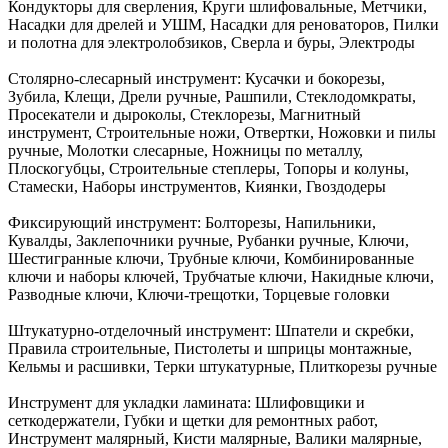
Кондукторы для сверления, Круги шлифовальные, Метчики,
Насадки для дрелей и УШМ, Насадки для реноваторов, Пилки
и полотна для электролобзиков, Сверла и буры, Электроды
Столярно-слесарный инструмент:
Кусачки и бокорезы,
Зубила, Клещи, Дрели ручные, Рашпили, Стеклодомкраты,
Просекатели и дыроколы, Стеклорезы, Магнитный
инструмент, Строительные ножи, Отвертки, Ножовки и пилы
ручные, Молотки слесарные, Ножницы по металлу,
Плоскогубцы, Строительные степлеры, Топоры и колуны,
Стамески, Наборы инструментов, Киянки, Гвоздодеры
Фиксирующий инструмент:
Болторезы, Напильники,
Кувалды, Заклепочники ручные, Рубанки ручные, Ключи,
Шестигранные ключи, Трубные ключи, Комбинированные
ключи и наборы ключей, Трубчатые ключи, Накидные ключи,
Разводные ключи, Ключи-трещотки, Торцевые головки
Штукатурно-отделочный инструмент:
Шпатели и скребки,
Правила строительные, Пистолеты и шприцы монтажные,
Кельмы и расшивки, Терки штукатурные, Плиткорезы ручные
Инструмент для укладки ламината:
Шлифовщики и
сеткодержатели, Губки и щетки для ремонтных работ,
Инструмент малярный, Кисти малярные, Валики малярные,