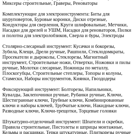
Миксеры строительные, Граверы, Реноваторы
Комплектующие для электроинструмента:
Биты для
шуруповертов, Буровые коронки, Диски отрезные,
Кондукторы для сверления, Круги шлифовальные, Метчики,
Насадки для дрелей и УШМ, Насадки для реноваторов, Пилки
и полотна для электролобзиков, Сверла и буры, Электроды
Столярно-слесарный инструмент:
Кусачки и бокорезы,
Зубила, Клещи, Дрели ручные, Рашпили, Стеклодомкраты,
Просекатели и дыроколы, Стеклорезы, Магнитный
инструмент, Строительные ножи, Отвертки, Ножовки и пилы
ручные, Молотки слесарные, Ножницы по металлу,
Плоскогубцы, Строительные степлеры, Топоры и колуны,
Стамески, Наборы инструментов, Киянки, Гвоздодеры
Фиксирующий инструмент:
Болторезы, Напильники,
Кувалды, Заклепочники ручные, Рубанки ручные, Ключи,
Шестигранные ключи, Трубные ключи, Комбинированные
ключи и наборы ключей, Трубчатые ключи, Накидные ключи,
Разводные ключи, Ключи-трещотки, Торцевые головки
Штукатурно-отделочный инструмент:
Шпатели и скребки,
Правила строительные, Пистолеты и шприцы монтажные,
Кельмы и расшивки, Терки штукатурные, Плиткорезы ручные