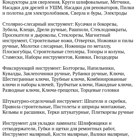
Кондукторы для сверления, Круги шлифовальные, Метчики,
Насадки для дрелей и УШМ, Насадки для реноваторов, Пилки
и полотна для электролобзиков, Сверла и буры, Электроды
Столярно-слесарный инструмент:
Кусачки и бокорезы,
Зубила, Клещи, Дрели ручные, Рашпили, Стеклодомкраты,
Просекатели и дыроколы, Стеклорезы, Магнитный
инструмент, Строительные ножи, Отвертки, Ножовки и пилы
ручные, Молотки слесарные, Ножницы по металлу,
Плоскогубцы, Строительные степлеры, Топоры и колуны,
Стамески, Наборы инструментов, Киянки, Гвоздодеры
Фиксирующий инструмент:
Болторезы, Напильники,
Кувалды, Заклепочники ручные, Рубанки ручные, Ключи,
Шестигранные ключи, Трубные ключи, Комбинированные
ключи и наборы ключей, Трубчатые ключи, Накидные ключи,
Разводные ключи, Ключи-трещотки, Торцевые головки
Штукатурно-отделочный инструмент:
Шпатели и скребки,
Правила строительные, Пистолеты и шприцы монтажные,
Кельмы и расшивки, Терки штукатурные, Плиткорезы ручные
Инструмент для укладки ламината:
Шлифовщики и
сеткодержатели, Губки и щетки для ремонтных работ,
Инструмент малярный, Кисти малярные, Валики малярные,