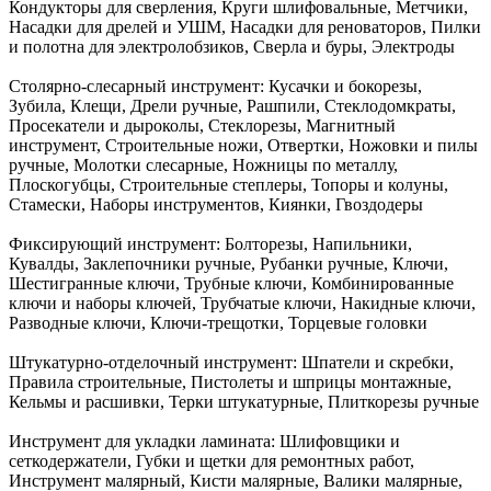
Кондукторы для сверления, Круги шлифовальные, Метчики,
Насадки для дрелей и УШМ, Насадки для реноваторов, Пилки
и полотна для электролобзиков, Сверла и буры, Электроды
Столярно-слесарный инструмент:
Кусачки и бокорезы,
Зубила, Клещи, Дрели ручные, Рашпили, Стеклодомкраты,
Просекатели и дыроколы, Стеклорезы, Магнитный
инструмент, Строительные ножи, Отвертки, Ножовки и пилы
ручные, Молотки слесарные, Ножницы по металлу,
Плоскогубцы, Строительные степлеры, Топоры и колуны,
Стамески, Наборы инструментов, Киянки, Гвоздодеры
Фиксирующий инструмент:
Болторезы, Напильники,
Кувалды, Заклепочники ручные, Рубанки ручные, Ключи,
Шестигранные ключи, Трубные ключи, Комбинированные
ключи и наборы ключей, Трубчатые ключи, Накидные ключи,
Разводные ключи, Ключи-трещотки, Торцевые головки
Штукатурно-отделочный инструмент:
Шпатели и скребки,
Правила строительные, Пистолеты и шприцы монтажные,
Кельмы и расшивки, Терки штукатурные, Плиткорезы ручные
Инструмент для укладки ламината:
Шлифовщики и
сеткодержатели, Губки и щетки для ремонтных работ,
Инструмент малярный, Кисти малярные, Валики малярные,