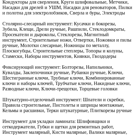
Кондукторы для сверления, Круги шлифовальные, Метчики,
Насадки для дрелей и УШМ, Насадки для реноваторов, Пилки
и полотна для электролобзиков, Сверла и буры, Электроды
Столярно-слесарный инструмент:
Кусачки и бокорезы,
Зубила, Клещи, Дрели ручные, Рашпили, Стеклодомкраты,
Просекатели и дыроколы, Стеклорезы, Магнитный
инструмент, Строительные ножи, Отвертки, Ножовки и пилы
ручные, Молотки слесарные, Ножницы по металлу,
Плоскогубцы, Строительные степлеры, Топоры и колуны,
Стамески, Наборы инструментов, Киянки, Гвоздодеры
Фиксирующий инструмент:
Болторезы, Напильники,
Кувалды, Заклепочники ручные, Рубанки ручные, Ключи,
Шестигранные ключи, Трубные ключи, Комбинированные
ключи и наборы ключей, Трубчатые ключи, Накидные ключи,
Разводные ключи, Ключи-трещотки, Торцевые головки
Штукатурно-отделочный инструмент:
Шпатели и скребки,
Правила строительные, Пистолеты и шприцы монтажные,
Кельмы и расшивки, Терки штукатурные, Плиткорезы ручные
Инструмент для укладки ламината:
Шлифовщики и
сеткодержатели, Губки и щетки для ремонтных работ,
Инструмент малярный, Кисти малярные, Валики малярные,